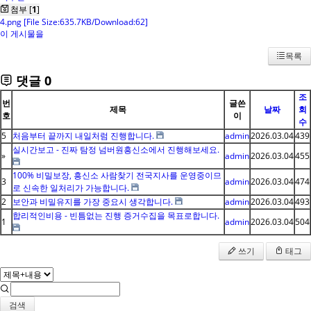
첨부 [
1
]
4.png
[File Size:635.7KB/Download:62]
이 게시물을
목록
댓글
0
조
번
글쓴
제목
날짜
회
호
이
수
5
처음부터 끝까지 내일처럼 진행합니다.
admin
2026.03.04
439
실시간보고 - 진짜 탐정 넘버원흥신소에서 진행해보세요.
»
admin
2026.03.04
455
100% 비밀보장, 흥신소 사람찾기 전국지사를 운영중이므
3
admin
2026.03.04
474
로 신속한 일처리가 가능합니다.
2
보안과 비밀유지를 가장 중요시 생각합니다.
admin
2026.03.04
493
합리적인비용 - 빈틈없는 진행 증거수집을 목표로합니다.
1
admin
2026.03.04
504
쓰기
태그
검색