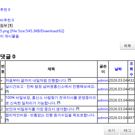
추천 0
비추천 0
첨부 [
1
]
5.png
[File Size:545.3KB/Download:62]
이 게시물을
목록
댓글
0
조
번
글쓴
제목
날짜
회
호
이
수
»
처음부터 끝까지 내일처럼 진행합니다.
admin
2026.03.04
432
실시간보고 - 진짜 탐정 넘버원흥신소에서 진행해보세요.
4
admin
2026.03.04
450
100% 비밀보장, 흥신소 사람찾기 전국지사를 운영중이므
3
admin
2026.03.04
466
로 신속한 일처리가 가능합니다.
2
보안과 비밀유지를 가장 중요시 생각합니다.
admin
2026.03.04
483
합리적인비용 - 빈틈없는 진행 증거수집을 목표로합니다.
1
admin
2026.03.04
497
쓰기
태그