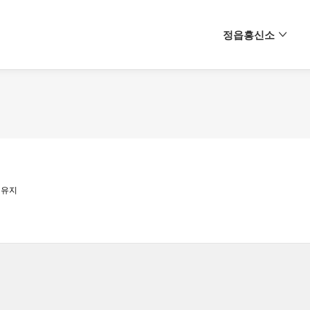
메뉴 건너뛰기
정읍흥신소
 유지